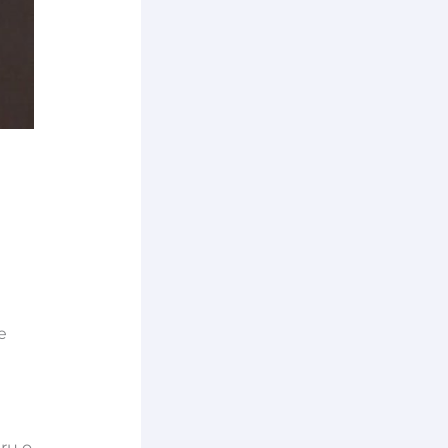
e
tru o