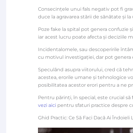
Consecințele unui fals negativ pot fi gra
duce la agravarea stării de sănătate și la
Poze fake la spital pot genera confuzie și 
iar acest lucru poate afecta și deciziile 
Incidentalomele, sau descoperirile întâ
cu motivul investigației, dar pot genera 
Speculând asupra viitorului, cred că teh
acestea, erorile umane și tehnologice vor
posibilitatea acestor erori pentru a ne p
Pentru părinți, în special, este crucial să
vezi aici
pentru sfaturi practice despre cu
Ghid Practic: Ce Să Faci Dacă Ai Îndoieli