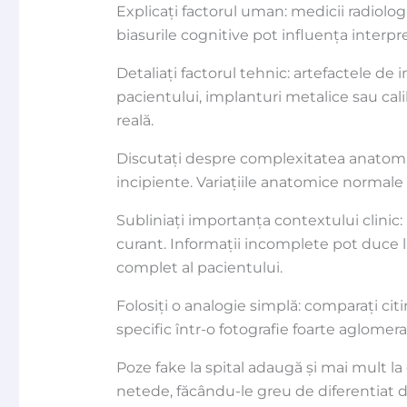
Explicați factorul uman: medicii radiol
biasurile cognitive pot influența interp
Detaliați factorul tehnic: artefactele de
pacientului, implanturi metalice sau ca
reală.
Discutați despre complexitatea anatomiei
incipiente. Variațiile anatomice normale
Subliniați importanța contextului clinic:
curant. Informații incomplete pot duce la
complet al pacientului.
Folosiți o analogie simplă: comparați ci
specific într-o fotografie foarte aglomerat
Poze fake la spital adaugă și mai mult la
netede, făcându-le greu de diferentiat d