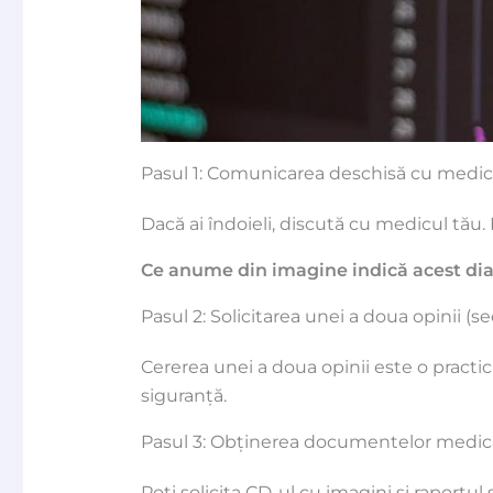
Pasul 1: Comunicarea deschisă cu medic
Dacă ai îndoieli, discută cu medicul tău. 
Ce anume din imagine indică acest diagn
Pasul 2: Solicitarea unei a doua opinii (
Cererea unei a doua opinii este o pract
siguranță.
Pasul 3: Obținerea documentelor medic
Poți solicita CD-ul cu imagini și raportu