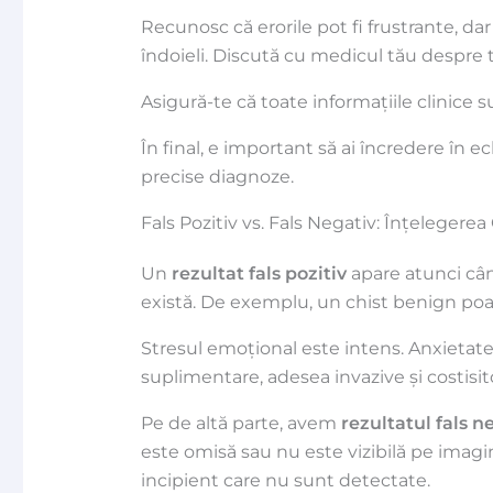
Recunosc că erorile pot fi frustrante, dar 
îndoieli. Discută cu medicul tău despre
Asigură-te că toate informațiile clinice 
În final, e important să ai încredere în e
precise diagnoze.
Fals Pozitiv vs. Fals Negativ: Înțelegere
Un
rezultat fals pozitiv
apare atunci cân
există. De exemplu, un chist benign poa
Stresul emoțional este intens. Anxietatea
suplimentare, adesea invazive și costisito
Pe de altă parte, avem
rezultatul fals n
este omisă sau nu este vizibilă pe imagin
incipient care nu sunt detectate.