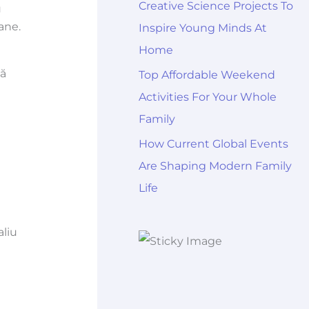
Creative Science Projects To
u
ane.
Inspire Young Minds At
Home
mă
Top Affordable Weekend
Activities For Your Whole
Family
How Current Global Events
Are Shaping Modern Family
Life
aliu