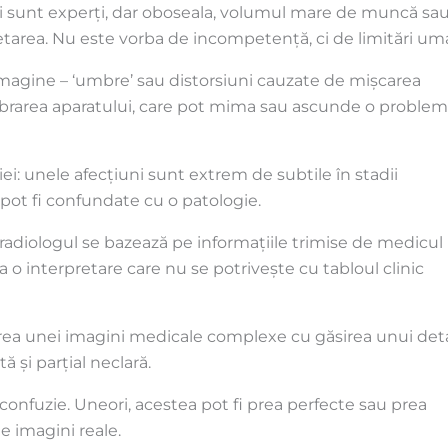
ogi sunt experți, dar oboseala, volumul mare de muncă sa
retarea. Nu este vorba de incompetență, ci de limitări um
 imagine – ‘umbre’ sau distorsiuni cauzate de mișcarea
librarea aparatului, care pot mima sau ascunde o proble
: unele afecțiuni sunt extrem de subtile în stadii
 pot fi confundate cu o patologie.
 radiologul se bazează pe informațiile trimise de medicul
 o interpretare care nu se potrivește cu tabloul clinic
tirea unei imagini medicale complexe cu găsirea unui det
ă și parțial neclară.
 confuzie. Uneori, acestea pot fi prea perfecte sau prea
e imagini reale.