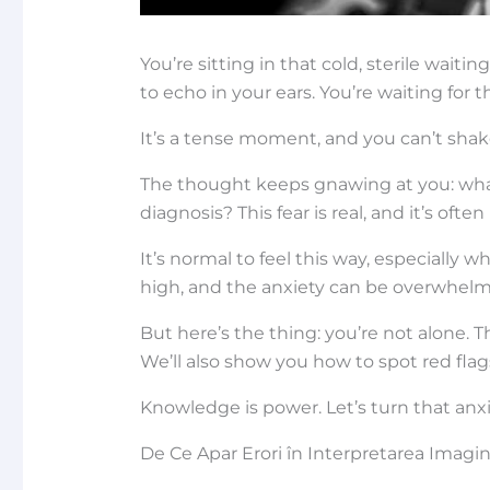
You’re sitting in that cold, sterile waiti
to echo in your ears. You’re waiting for t
It’s a tense moment, and you can’t sha
The thought keeps gnawing at you: what i
diagnosis? This fear is real, and it’s often
It’s normal to feel this way, especially 
high, and the anxiety can be overwhelm
But here’s the thing: you’re not alone. 
We’ll also show you how to spot red flag
Knowledge is power. Let’s turn that anxi
De Ce Apar Erori în Interpretarea Imagin