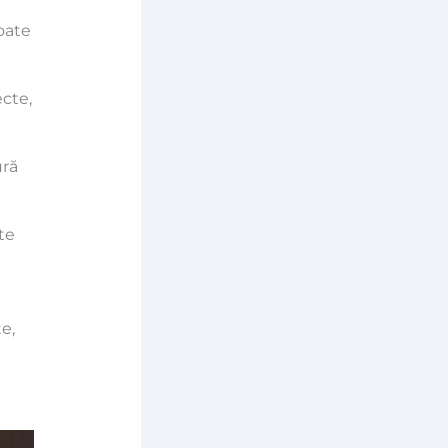
oate
ecte,
ură
te
e,