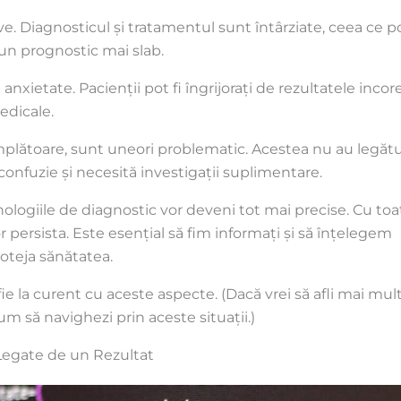
ve. Diagnosticul și tratamentul sunt întârziate, ceea ce p
 un prognostic mai slab.
anxietate. Pacienții pot fi îngrijorați de rezultatele incor
medicale.
mplătoare, sunt uneori problematic. Acestea nu au legăt
confuzie și necesită investigații suplimentare.
nologiile de diagnostic vor deveni tot mai precise. Cu toa
 persista. Este esențial să fim informați și să înțelegem
roteja sănătatea.
 fie la curent cu aceste aspecte. (Dacă vrei să afli mai mult
m să navighezi prin aceste situații.)
 Legate de un Rezultat