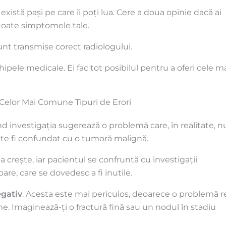
există pași pe care îi poți lua. Cere a doua opinie dacă ai
 toate simptomele tale.
sunt transmise corect radiologului.
chipele medicale. Ei fac tot posibilul pentru a oferi cele m
a Celor Mai Comune Tipuri de Erori
d investigația sugerează o problemă care, în realitate, n
te fi confundat cu o tumoră malignă.
 crește, iar pacientul se confruntă cu investigații
are, care se dovedesc a fi inutile.
egativ
. Acesta este mai periculos, deoarece o problemă r
e. Imaginează-ți o fractură fină sau un nodul în stadiu