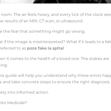
ng room. The air feels heavy, and every tick of the clock s
he results of an MRI, CT scan, or ultrasound.
ke the fear that something might go wrong.
f the image is misinterpreted? What if it leads to a fal
 referred to as
poze fake la spital
.
when it comes to the health of a loved one. The stakes are
ing.
This guide will help you understand why these errors hap
s and take concrete steps to ensure the right diagnosis.
ety into informed action.
ilor Medicale?