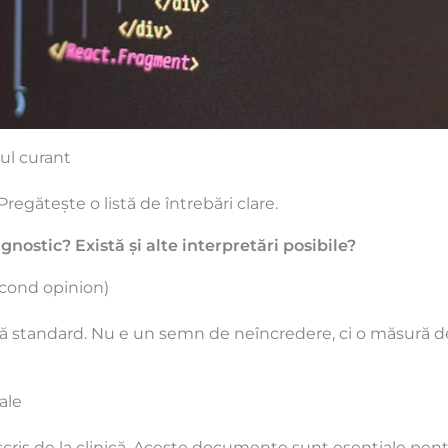
ul curant
Pregătește o listă de întrebări clare.
ostic? Există și alte interpretări posibile?
second opinion)
ică standard. Nu e un semn de neîncredere, ci o măsură d
ale
l scris de la clinică. Aceste documente sunt esențiale pen